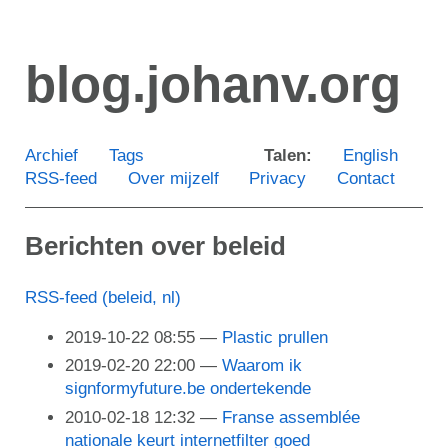
Ga
door
blog.johanv.org
naar
de
hoofdinhoud
Archief
Tags
Talen:
English
RSS-feed
Over mijzelf
Privacy
Contact
Berichten over beleid
RSS-feed (beleid, nl)
2019-10-22 08:55
Plastic prullen
2019-02-20 22:00
Waarom ik
signformyfuture.be ondertekende
2010-02-18 12:32
Franse assemblée
nationale keurt internetfilter goed