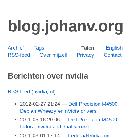
Ga
door
blog.johanv.org
naar
de
hoofdinhoud
Archief
Tags
Talen:
English
RSS-feed
Over mijzelf
Privacy
Contact
Berichten over nvidia
RSS-feed (nvidia, nl)
2012-02-27 21:24
Dell Precision M4500,
Debian Wheezy en nVidia drivers
2011-05-16 20:06
Dell Precision M4500,
fedora, nvidia and dual screen
2011-03-01 17:14
Fedora/NVidia font