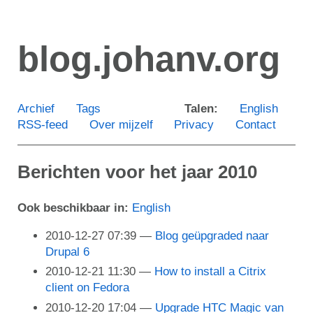
Ga
door
blog.johanv.org
naar
de
hoofdinhoud
Archief
Tags
Talen:
English
RSS-feed
Over mijzelf
Privacy
Contact
Berichten voor het jaar 2010
Ook beschikbaar in:
English
2010-12-27 07:39
Blog geüpgraded naar
Drupal 6
2010-12-21 11:30
How to install a Citrix
client on Fedora
2010-12-20 17:04
Upgrade HTC Magic van