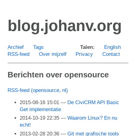
Ga
door
blog.johanv.org
naar
de
hoofdinhoud
Archief
Tags
Talen:
English
RSS-feed
Over mijzelf
Privacy
Contact
Berichten over opensource
RSS-feed (opensource, nl)
2015-08-16 15:01
De CiviCRM API Basic
Get implementatie
2014-10-19 22:35
Waarom Linux? En nu
echt!
2013-02-28 20:36
Git met grafische tools